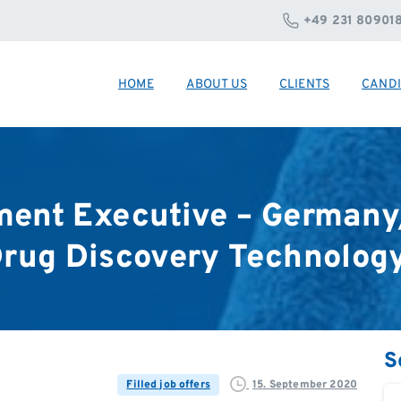
+49 231 80901
HOME
ABOUT US
CLIENTS
CANDI
ment
Executive
–
Germany
rug
Discovery
Technolog
S
15. September 2020
Filled job offers