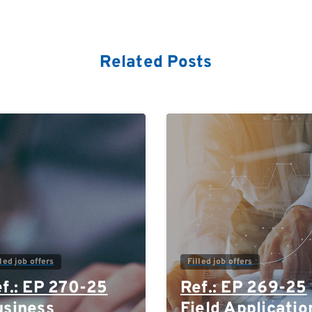
Related Posts
0
lled job offers
Filled job offers
f.: EP 270-25
Ref.: EP 269-25
siness
Field Applicatio