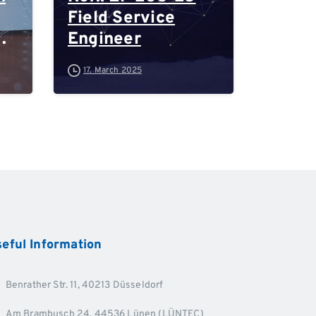
Field Service
Engineer
-
17. March 2025
d
eful
Information
Benrather Str. 11, 40213 Düsseldorf
Am Brambusch 24, 44536 Lünen (LÜNTEC)