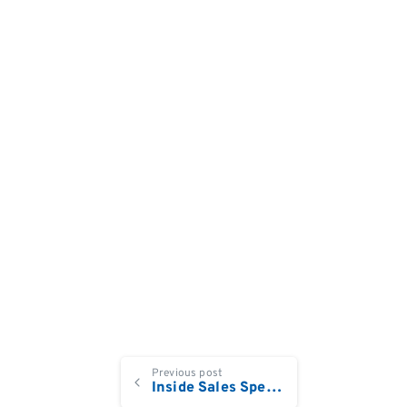
Continue
Previous post
Inside Sales Specialist DACH/Central Europe