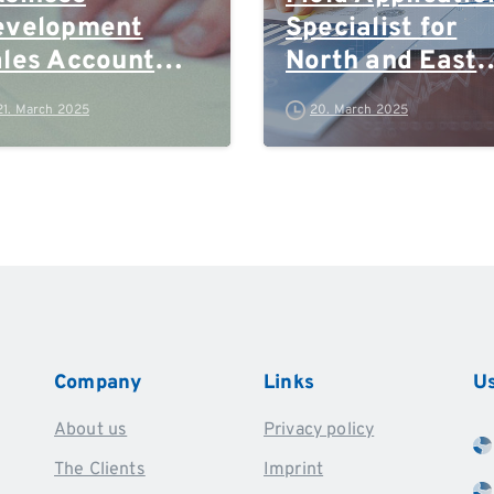
evelopment
Specialist for
les Account
North and East
anager
Germany, Rhein
21. March 2025
20. March 2025
Ruhr and Polan
Company
Links
Us
About us
Privacy policy
The Clients
Imprint