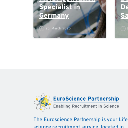
Specialist in
D
Germany
Sa
M
25. March 2025
The Euroscience Partnership is your Life
science recruitment service, located in