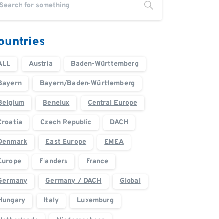
ountries
ALL
Austria
Baden-Württemberg
Bayern
Bayern/Baden-Württemberg
Belgium
Benelux
Central Europe
Croatia
Czech Republic
DACH
Denmark
East Europe
EMEA
Europe
Flanders
France
Germany
Germany / DACH
Global
Hungary
Italy
Luxemburg