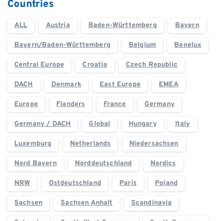
Countries
ALL
Austria
Baden-Württemberg
Bayern
Bayern/Baden-Württemberg
Belgium
Benelux
Central Europe
Croatia
Czech Republic
DACH
Denmark
East Europe
EMEA
Europe
Flanders
France
Germany
Germany / DACH
Global
Hungary
Italy
Luxemburg
Netherlands
Niedersachsen
Nord Bayern
Norddeutschland
Nordics
NRW
Ostdeutschland
Paris
Poland
Sachsen
Sachsen Anhalt
Scandinavia