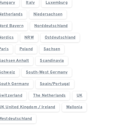
Hungary
Italy
Luxemburg
Netherlands
Niedersachsen
Nord Bayern
Norddeutschland
Nordics
NRW
Ostdeutschland
Paris
Poland
Sachsen
Sachsen Anhalt
Scandinavia
Schweiz
South-West Germany
South Germany
Spain/Portugal
Switzerland
The Netherlands
UK
UK United Kingdom / Ireland
Wallonia
Westdeutschland