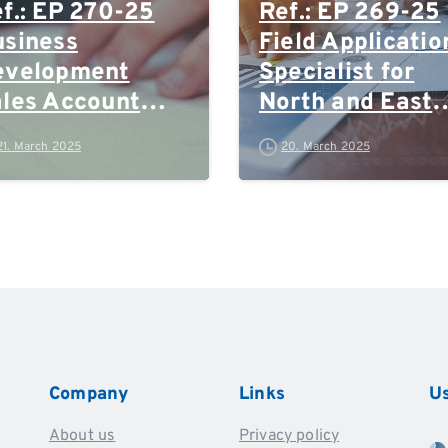
f.: EP 270-25
Ref.: EP 269-25
siness
Field Applicatio
evelopment
Specialist for
les Account
North and East
anager
Germany, Rhein
21. March 2025
20. March 2025
Ruhr and Polan
Company
Links
Us
About us
Privacy policy