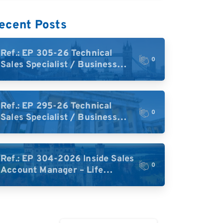
ecent Posts
Ref.: EP 305-26 Technical
0
Sales Specialist / Business
Development – High-Plex
Proteomics (UK)
Ref.: EP 295-26 Technical
0
Sales Specialist / Business
Development – High-Plex
Proteomics (Central Europe /
DACH)
Ref.: EP 304-2026 Inside Sales
0
Account Manager – Life
Science Research Tools
(Germany)