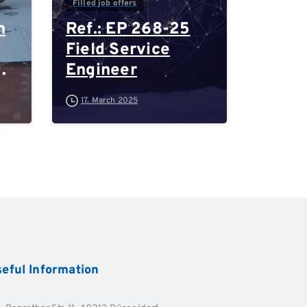
Filled job offers
n
Ref.: EP 268-25
Field Service
Engineer
-
17. March 2025
d
eful
Information