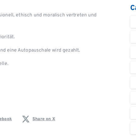
C
ionell, ethisch und moralisch vertreten und
orität.
und eine Autopauschale wird gezahlt.
lle.
cebook
Share on X