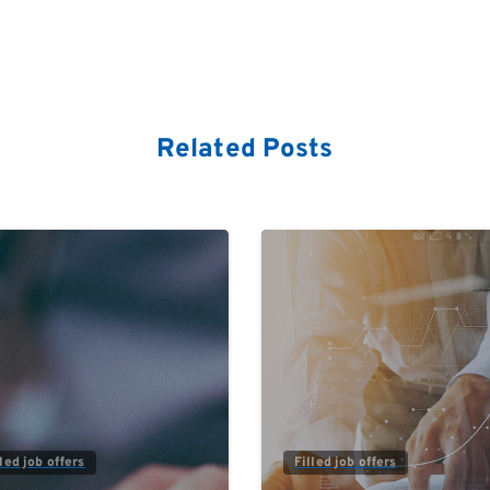
Related Posts
0
lled job offers
Filled job offers