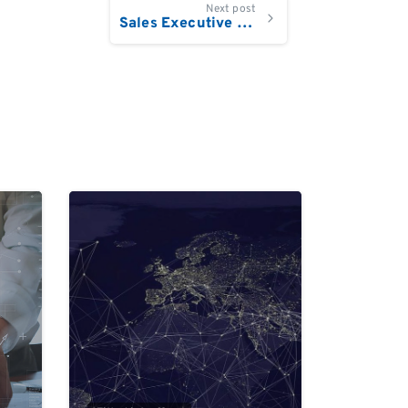
Next post
Sales Executive (Verkaufsleiter) für Südwestdeutschland (Baden-Württemberg, südliches Rheinland-Pfalz, Südhessen, Frankfurt, Heidelberg, Stuttgart, Tübingen, Freiburg, Ulm)
0
0