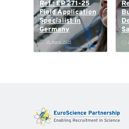
Ref.: EP 271-25
Re
Field Application
Bu
Specialist in
D
Germany
Sa
M
25. March 2025