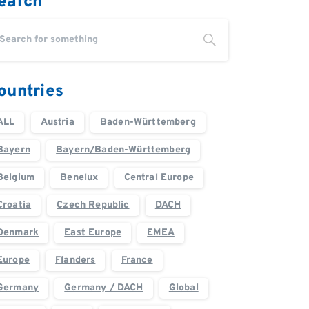
earch
ountries
ALL
Austria
Baden-Württemberg
Bayern
Bayern/Baden-Württemberg
Belgium
Benelux
Central Europe
Croatia
Czech Republic
DACH
Denmark
East Europe
EMEA
Europe
Flanders
France
Germany
Germany / DACH
Global